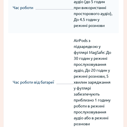
аудіо (до 5 годин
Час роботи
при використанні
просторового аудіо),
До 4.5 годин у
режимі розмови
AirPods з
підзарядкою у
футлярі MagSafe: До
30 годин у режимі
прослуховування
аудіо, До 20 годин у
режимі розмови, 5
Час роботи від батареї
хвилин заряджання
у футлярі
забезпечують
приблизно 1 годину
роботи в режимі
прослуховування
аудіо або в режимі
розмови