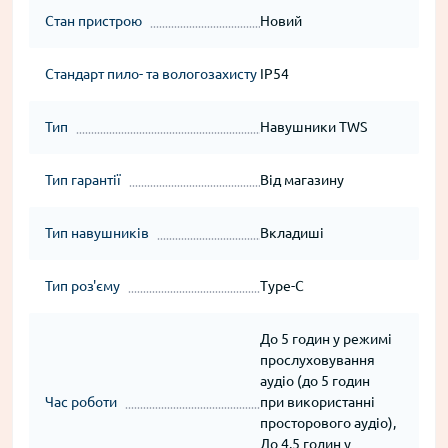
Стан пристрою
Новий
Стандарт пило- та вологозахисту
IP54
Тип
Навушники TWS
Тип гарантії
Від магазину
Тип навушників
Вкладиші
Тип роз'єму
Type-C
До 5 годин у режимі
прослуховування
аудіо (до 5 годин
Час роботи
при використанні
просторового аудіо),
До 4.5 годин у