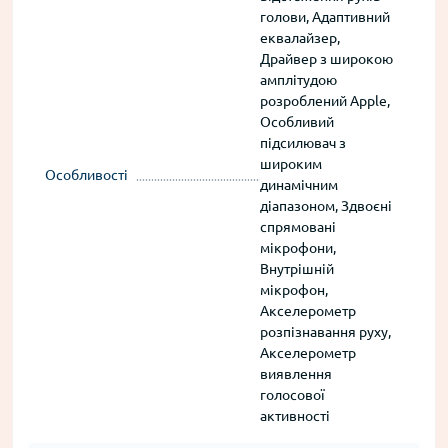
голови, Адаптивний
еквалайзер,
Драйвер з широкою
амплітудою
розроблений Apple,
Особливий
підсилювач з
широким
Особливості
динамічним
діапазоном, Здвоєні
спрямовані
мікрофони,
Внутрішній
мікрофон,
Акселерометр
розпізнавання руху,
Акселерометр
виявлення
голосової
активності