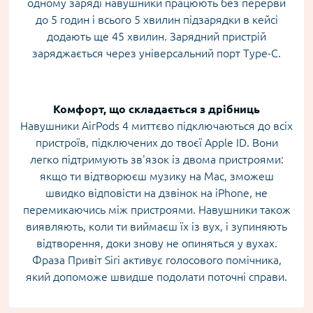
одному заряді навушники працюють без перерви
до 5 годин і всього 5 хвилин підзарядки в кейсі
додають ще 45 хвилин. Зарядний пристрій
заряджається через універсальний порт Type-C.
Комфорт, що складається з дрібниць
Навушники AirPods 4 миттєво підключаються до всіх
пристроїв, підключених до твоєї Apple ID. Вони
легко підтримують зв'язок із двома пристроями:
якщо ти відтворюєш музику на Mac, зможеш
швидко відповісти на дзвінок на iPhone, не
перемикаючись між пристроями. Навушники також
виявляють, коли ти виймаєш їх із вух, і зупиняють
відтворення, доки знову не опиняться у вухах.
Фраза Привіт Siri активує голосового помічника,
який допоможе швидше подолати поточні справи.