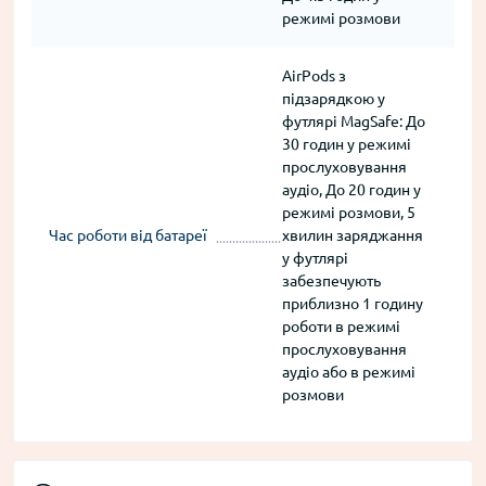
режимі розмови
AirPods з
підзарядкою у
футлярі MagSafe: До
30 годин у режимі
прослуховування
аудіо, До 20 годин у
режимі розмови, 5
Час роботи від батареї
хвилин заряджання
у футлярі
забезпечують
приблизно 1 годину
роботи в режимі
прослуховування
аудіо або в режимі
розмови