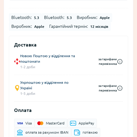
Bluetooth:
Bluetooth:
Виробник:
5.3
5.3
Apple
Виробник:
Гарантійний термін:
Apple
12 місяців
Доставка
Новою Поштою у відділення та
за тарифами
поштомати
перевізника
1-2 доби
Укрпоштою у відділення по
за тарифами
Україні
перевізника
1-5 доби
Оплата
Visa
MasterCard
ApplePay
оплата за рахунком IBAN
готівкою