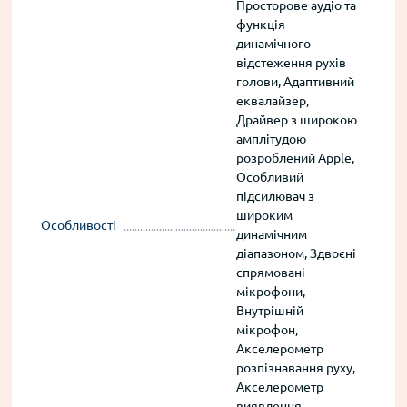
Просторове аудіо та
функція
динамічного
відстеження рухів
голови, Адаптивний
еквалайзер,
Драйвер з широкою
амплітудою
розроблений Apple,
Особливий
підсилювач з
широким
Особливості
динамічним
діапазоном, Здвоєні
спрямовані
мікрофони,
Внутрішній
мікрофон,
Акселерометр
розпізнавання руху,
Акселерометр
виявлення