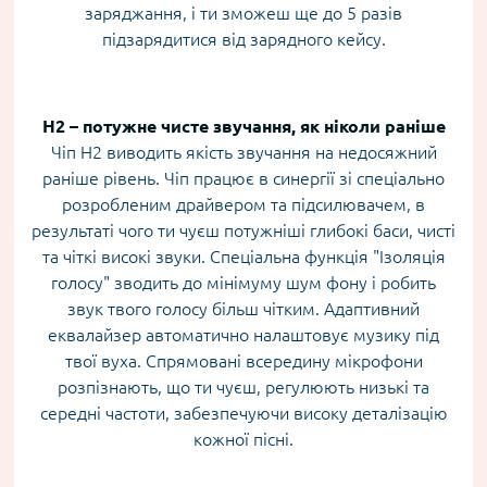
заряджання, і ти зможеш ще до 5 разів
підзарядитися від зарядного кейсу.
Н2 – потужне чисте звучання, як ніколи раніше
Чіп Н2 виводить якість звучання на недосяжний
раніше рівень. Чіп працює в синергії зі спеціально
розробленим драйвером та підсилювачем, в
результаті чого ти чуєш потужніші глибокі баси, чисті
та чіткі високі звуки. Спеціальна функція "Ізоляція
голосу" зводить до мінімуму шум фону і робить
звук твого голосу більш чітким. Адаптивний
еквалайзер автоматично налаштовує музику під
твої вуха. Спрямовані всередину мікрофони
розпізнають, що ти чуєш, регулюють низькі та
середні частоти, забезпечуючи високу деталізацію
кожної пісні.