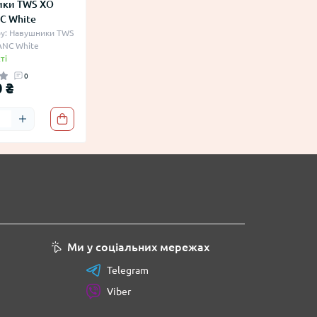
ики TWS XO
C White
ру: Навушники TWS
ANC White
ті
0
 ₴
Ми у соціальних мережах
Telegram
Viber