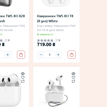
горщики
товою
Кліматична техніка
ви
Роботи-Пилососи
ки TWS XO X28
Навушники TWS XO T8
 стрижки
Сушарки для взуття
ish
(8 gen) White
Універсальні підставки для
ру: Навушники TWS
Код товару: Навушники TWS
S Tarnish
XO T8 (8 gen) White
укладання
телефонів
ті
В наявності
Швабри та змінні насадки
0
0
 ₴
719.00 ₴