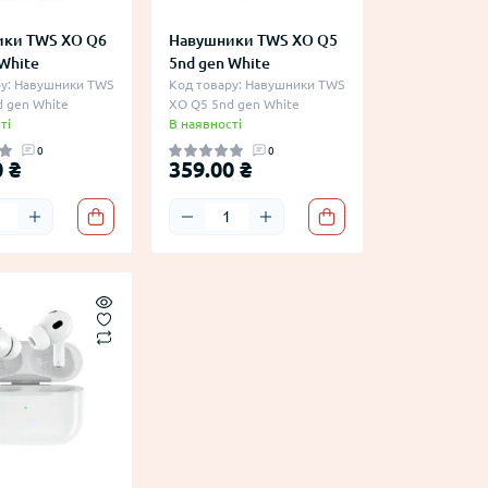
ки TWS XO Q6
Навушники TWS XO Q5
White
5nd gen White
ру: Навушники TWS
Код товару: Навушники TWS
 gen White
XO Q5 5nd gen White
ті
В наявності
0
0
 ₴
359.00 ₴