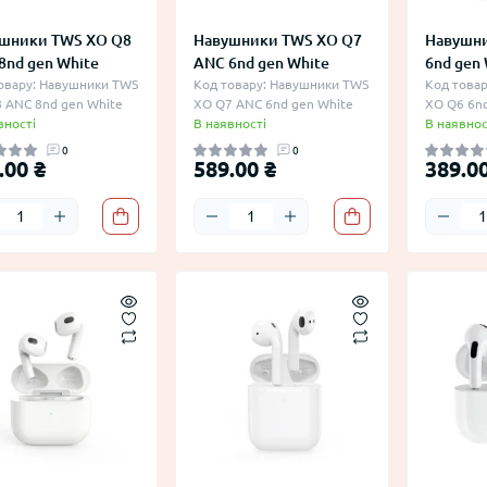
шники TWS XO Q8
Навушники TWS XO Q7
Навушни
8nd gen White
ANC 6nd gen White
6nd gen 
овару: Навушники TWS
Код товару: Навушники TWS
Код това
 ANC 8nd gen White
XO Q7 ANC 6nd gen White
XO Q6 6nd
вності
В наявності
В наявнос
0
0
.00 ₴
589.00 ₴
389.00