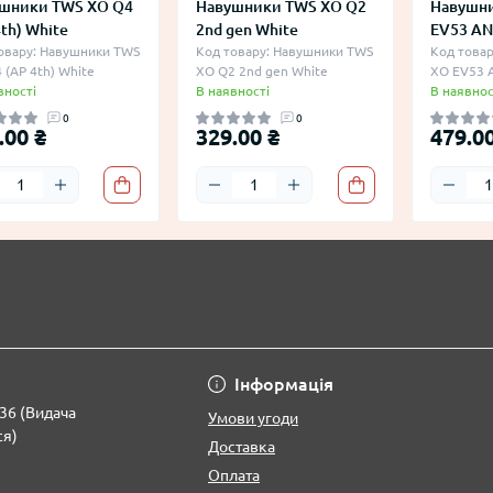
шники TWS XO Q4
Навушники TWS XO Q2
Навушн
4th) White
2nd gen White
EV53 AN
овару: Навушники TWS
Код товару: Навушники TWS
Код това
 (AP 4th) White
XO Q2 2nd gen White
XO EV53 
вності
В наявності
В наявнос
0
0
.00 ₴
329.00 ₴
479.00
Інформація
 36 (Видача
Умови угоди
ся)
Доставка
Оплата