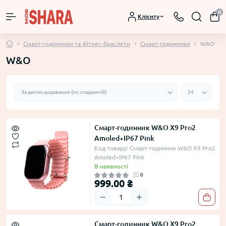
0
Клієнту
Смарт-годинники та фітнес-браслети
Смарт-годинники
W&O
W&O
Смарт-годинник W&O X9 Pro2
Amoled+IP67 Pink
Код товару: Смарт-годинник W&O X9 Pro2
Amoled+IP67 Pink
В наявності
0
999.00 ₴
Смарт-годинник W&O X9 Pro2