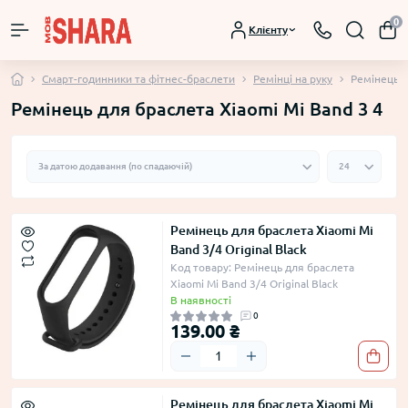
0
Клієнту
Смарт-годинники та фітнес-браслети
Ремінці на руку
Ремінець д
Ремінець для браслета Xiaomi Mi Band 3 4
Ремінець для браслета Xiaomi Mi
Band 3/4 Original Black
Код товару: Ремінець для браслета
Xiaomi Mi Band 3/4 Original Black
В наявності
0
139.00 ₴
Ремінець для браслета Xiaomi Mi