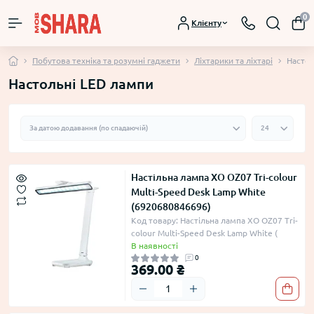
0
Клієнту
Побутова техніка та розумні гаджети
Ліхтарики та ліхтарі
Настол
Настольні LED лампи
Настільна лампа XO OZ07 Tri-colour
Multi-Speed Desk Lamp White
(6920680846696)
Код товару: Настільна лампа XO OZ07 Tri-
colour Multi-Speed Desk Lamp White (
В наявності
0
369.00 ₴