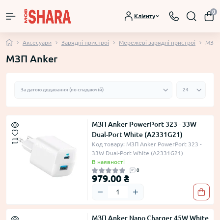
0
Клієнту
Аксесуари
Зарядні пристроі
Мережеві зарядні пристроі
МЗП 
МЗП Anker
МЗП Anker PowerPort 323 - 33W
Dual-Port White (A2331G21)
Код товару: МЗП Anker PowerPort 323 -
33W Dual-Port White (A2331G21)
В наявності
0
979.00 ₴
МЗП Anker Nano Charger 45W White