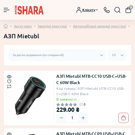
0
Клієнту
Аксесуари
Зарядні пристроі
Автомобільні зарядні пристроі
А
АЗП Mietubl
АЗП MIetubl MTB-CC10 USB-C+USB-
C 60W Black
Код товару: АЗП MIetubl MTB-CC10 USB-
C+USB-C 60W Black
В наявності
0
229.00 ₴
АЗП MIetubl MTB-CC09 USB+USB-C