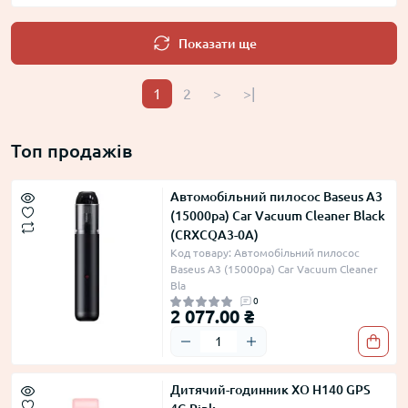
Показати ще
1
2
>
>|
Топ продажів
Автомобільний пилосос Baseus A3
(15000pa) Car Vacuum Cleaner Black
(CRXCQA3-0A)
Код товару: Автомобільний пилосос
Baseus A3 (15000pa) Car Vacuum Cleaner
Bla
0
2 077.00 ₴
Дитячий-годинник XO H140 GPS