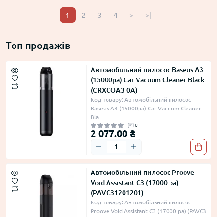
1
2
3
4
>
>|
Топ продажів
Автомобільний пилосос Baseus A3
(15000pa) Car Vacuum Cleaner Black
(CRXCQA3-0A)
Код товару: Автомобільний пилосос
Baseus A3 (15000pa) Car Vacuum Cleaner
Bla
0
2 077.00 ₴
Автомобільний пилосос Proove
Void Assistant C3 (17000 pa)
(PAVC31201201)
Код товару: Автомобільний пилосос
Proove Void Assistant C3 (17000 pa) (PAVC3