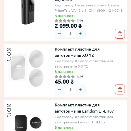
Код товару: Насос електричний Baseus
PrimeTrip VA1 2 в 1 (C11169001121-00) B
В наявності
0
2 099.00 ₴
Комплект пластин для
автотримачів XO Y2
Код товару: Комплект пластин для
автотримачів XO Y2
В наявності
0
45.00 ₴
Комплект пластин для
автотримачів Earldom ET-EH87
Код товару: Комплект пластин для
автотримачів Earldom ET-EH87
В наявності