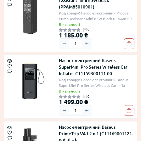
Assistant Mini 85W Black
(PPAM85010901)
Код товару: Насос електричний Proove
Pump Assistant Mini 85W Black (PPAM8501
В наявності
0
1 185.00 ₴
Насос електричний Baseus
SuperMini Pro Series Wireless Car
Inflator C11159300111-00
Код товару: Насос електричний Baseus
SuperMini Pro Series Wireless Car Infla
В наявності
0
1 499.00 ₴
Насос електричний Baseus
PrimeTrip VA1 2 в 1 (C11169001121-
00) Black