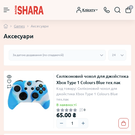
0
Клієнту
Games
Аксесуари
Аксесуари
Силіконовий чохол для джойстика
Xbox Type 1 Colours Blue тех.пак
Код товару: Силіконовий чохол для
джойстика Xbox Type 1 Colours Blue
тех.пак
В наявності
0
65.00 ₴