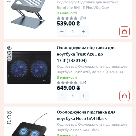
Код товару: Підставка для ноутбука
Borofone BH115 Plus Vito Gray
В наявності
0
539.00 ₴
Охолоджуюча підставка для
ноутбука Trust Azul, до
17.3'(TR20104)
Код товару: Охолоджуюча підставка для
ноутбука Trust Azul, до 17.3'(TR20104)
В наявності
0
649.00 ₴
Охолоджуюча підставка для
ноутбука Hoco GA4 Black
Код товару: Охолоджуюча підставка для
ноутбука Hoco GA4 Black
В наявності